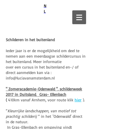
N
L
Schilderen in het buitenland
Ieder jaar is er de mogelijkheid om deel te
nemen aan een meerdaagse schildercursus in
het buitenland. Meer informatie
over een cursus in het buitenland en-/ of
direct aanmelden kan via :
info@luciavanamsterdam.nl
" Zomeracademie-Odenwald ", schilderweek
2017 in
Duitsland
,
Gras- Ellenbach
(
410km vanaf Arnhem, voor route klik
hier
).
“
Kleurrijke landschappen, van motief tot
prachtig schilderij
” in het 'Odenwald' direct
in de natuur.
In Gras-Ellenbach en omgeving vindt