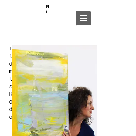
N
L
Ik werk heel
lichamelijk en geef
daarbij alles wat in
me zit en
laat me hierbij
steeds meer zien.
Kleur is hierbij zo
onmisbaar,
dat woorden
overbodig zijn.